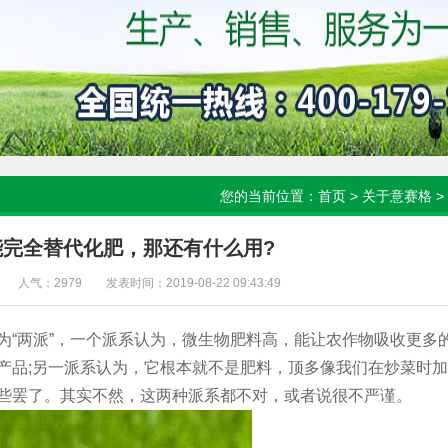
您的当前位置：
首页
>
关于意赛格
>
能完全替代化肥，那还有什么用?
人气：2979
发表时间：2019-08-22 09:43:49
“两派”，一个派系认为，微生物肥料高，能让农作物吸收更多
产品;另一派系认为，它根本就不是肥料，顶多像我们在炒菜时
些罢了。其实不然，这两种派系都不对，或者说很不严谨。