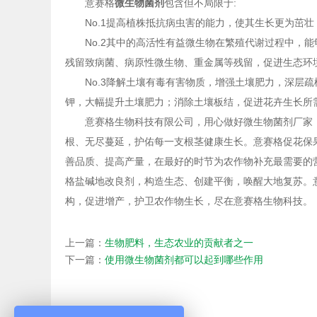
意赛格
微生物菌剂
包含但不局限于:
No.1提高植株抵抗病虫害的能力，使其生长更为茁
No.2其中的高活性有益微生物在繁殖代谢过程中，
残留致病菌、病原性微生物、重金属等残留，促进生态环
No.3降解土壤有毒有害物质，增强土壤肥力，深层
钾，大幅提升土壤肥力；消除土壤板结，促进花卉生长所
意赛格生物科技有限公司，用心做好微生物菌剂厂家
根、无尽蔓延，护佑每一支根茎健康生长。意赛格促花保
善品质、提高产量，在最好的时节为农作物补充最需要的
格盐碱地改良剂，构造生态、创建平衡，唤醒大地复苏。
构，促进增产，护卫农作物生长，尽在意赛格生物科技。
上一篇：
生物肥料，生态农业的贡献者之一
下一篇：
使用微生物菌剂都可以起到哪些作用