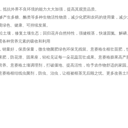
壮，抵抗外界不良环境的能力大大加强，提高其观赏品质。
能够产生多糖、酶类等多种生物活性物质，减少化肥和农药的使用量，减少
境绿色、健康、可持续发展。
疏松土壤，修复土壤生态；回归花卉自然特性，强健根茎，快速固氮、解磷
需各种营养元素的吸收和利用
，销量好，保质保量，微生物菌肥绿色环保无残留。意赛格生根壮苗肥，
果肥，防花泄、固果座，轻松见证每一朵花蕊茁壮成果。意赛格膨果高产
营养。意赛格土壤调理剂，打破僵地、提高活性，给予农作物舒适的家园
意赛格
根结线虫菌剂
，防虫、治虫，让植被根茎无后顾之忧。更多改善土