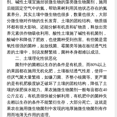
剂。碱性土壤宜施丝状微生物的藻类微生物菌剂，施用
后能固定空气中的氮，帮助果树利用其他状态存在的氮
素养分。其实土壤中微生物也很多，数量也很大，大部
分微生物对作物的生长发育、土壤的团粒结构、物质循
环都有很大影响。还能分解有机质和矿物质，释放出营
养元素供作物吸收利用。酸性土壤施了碱性有机菌剂，
酸碱中和降低了肥效，也使菌种受到伤害。有些菌是需
氧性很强的菌种，如放线菌、霉菌类等施在板结透气性
差的土壤中，别说发酵繁殖，菌种本身都难以成活。
二、土壤理化性状恶化
菌剂中的菌赖以生存的条件是有机质。而80%以上
的果园都在施用无机化肥，土壤板结透气性差，使得一
些厌气菌大量繁殖，如镰刀菌、齐整小核菌等。更严重
的是有机肥极度缺乏破坏了土壤的团粒结构，降低了土
壤的保肥保水能力。果农施微生物菌剂一般每亩都在40
公斤左右，有机质很快被分解利用，有机肥中的菌种失
去赖以生存的条件不能繁衍生存，大部分死亡。这就是
果农在施用微生物菌剂中发现的地厚施微生物菌剂有作
用而地薄无作用的道理。