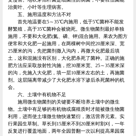
治黄叶、小叶等生理病害。
五、施用温度和方法不对
首先地温要在5～35℃内施用，低于5℃菌种不能发
酵繁殖，高于35℃菌种会被烧死。微生物菌剂最好单独
施用，不要和大化肥(氮、磷、钾)混合施用。果农为图方
便常和大化肥一起施用，在两棵树中间挖20厘米深、宽
25厘米的沟，先把菌剂撒入沟内，再撒大化肥最后填
土，这和混施没有区别，大化肥杀死了菌种。正确的施
肥方法应采取放射性沟施，挖30厘米宽、25～35厘米深
的沟，先施入大化肥，填一层10厘米左右的土，再施菌
剂。这层隔离带减少了大化肥水溶下渗后杀死菌种的机
会。
六、土壤中有机物不足
施用微生物菌剂的关键要不断培养土壤中的微生
物。土壤中有足够的有机物或腐殖质时才能被微生物菌
利用，进而使土壤微生物快速繁衍，激活营养元素。实
行果园生草制。草长到15厘米不到20厘米时割刈，一年
反复进行覆盖地面，两年全园普翻一次以利提高果园腐