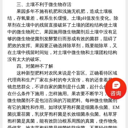
三、土壤不利于微生物存活
果园多年不施有机肥和浅施无机肥，造成土壤板
结，存氧量差，根系生长缓慢。土壤pH值发生变化。除
草剂在土壤中的残留直接破坏了土壤的团粒结构使土壤
中的微生物死亡。果园施用微生物菌剂后土壤中没有足
够的微生物使菌剂发酵繁衍而形成有效的菌群，阻碍了
肥效的发挥。果园要正确选择除草剂，既要能除草，又
在土壤中残留时间短，对土壤中微生物和土壤团粒结构
没有太大的破坏。
四、对菌种不了解
这种新型肥料对农民来说是个盲区。正确看待区域
代理商和生产厂家在乡村的夸大宣传，有的还拿着显微
镜忽悠群众，不讲自家的菌剂是什么菌，起什么作用，
在什么条件下施用，怎样施用。果农要不断学习，弄清
微生物菌剂不是包治百病的万能肥料。每种微生物菌剂
有它的属性和作用。如球状芽孢杆菌是细菌杀虫菌、EM
菌抗重荏菌，乳状芽孢杆菌是长效细菌杀虫菌。枯草芽
孢杆菌是真菌，能有效防治根系周围的真菌，使作物免
受侵害。地衣芽孢杆菌是细菌性防病菌，不要轻信菌能