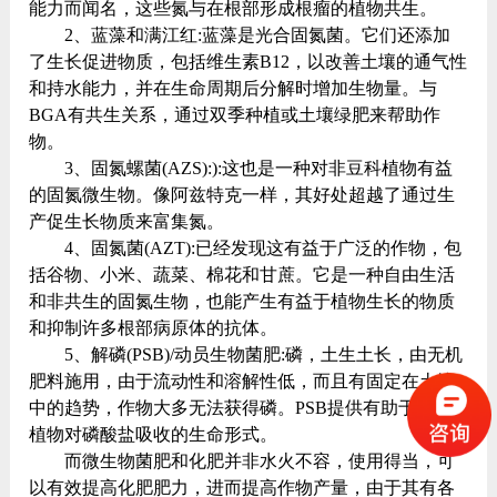
能力而闻名，这些氮与在根部形成根瘤的植物共生。
2、蓝藻和满江红:蓝藻是光合固氮菌。它们还添加
了生长促进物质，包括维生素B12，以改善土壤的通气性
和持水能力，并在生命周期后分解时增加生物量。与
BGA有共生关系，通过双季种植或土壤绿肥来帮助作
物。
3、固氮螺菌(AZS):):这也是一种对非豆科植物有益
的固氮微生物。像阿兹特克一样，其好处超越了通过生
产促生长物质来富集氮。
4、固氮菌(AZT):已经发现这有益于广泛的作物，包
括谷物、小米、蔬菜、棉花和甘蔗。它是一种自由生活
和非共生的固氮生物，也能产生有益于植物生长的物质
和抑制许多根部病原体的抗体。
5、解磷(PSB)/动员生物菌肥:磷，土生土长，由无机
肥料施用，由于流动性和溶解性低，而且有固定在土壤
中的趋势，作物大多无法获得磷。PSB提供有助于提高
植物对磷酸盐吸收的生命形式。
而微生物菌肥和化肥并非水火不容，使用得当，可
以有效提高化肥肥力，进而提高作物产量，由于其有各