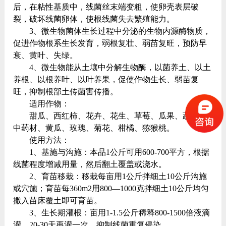
后，在粘性基质中，线菌丝末端变粗，使卵壳表层破
裂，破坏线菌卵体，使根线菌失去繁殖能力。
3、微生物菌体生长过程中分泌的生物内源酶物质，
促进作物根系生长发育，弱根复壮、弱苗复旺，预防早
衰、黄叶、失绿。
4、微生物能从土壤中分解生物酶，以菌养土、以土
养根、以根养叶、以叶养果，促使作物生长、弱苗复
旺，抑制根部土传菌害传播。
适用作物：
甜瓜、西红柿、花卉、花生、草莓、瓜果、蔬菜、
中药材、黄瓜、玫瑰、菊花、柑橘、猕猴桃。
使用方法：
1、基施与沟施：本品1公斤可用600-700平方，根据
线菌程度增减用量，然后翻土覆盖或浇水。
2、育苗移栽：移栽每亩用1公斤拌细土10公斤沟施
或穴施；育苗每360m2用800—1000克拌细土10公斤均匀
撒入苗床覆土即可育苗。
3、生长期灌根：亩用1-1.5公斤稀释800-1500倍液滴
灌，20-30天再灌一次，抑制线菌重复侵染。