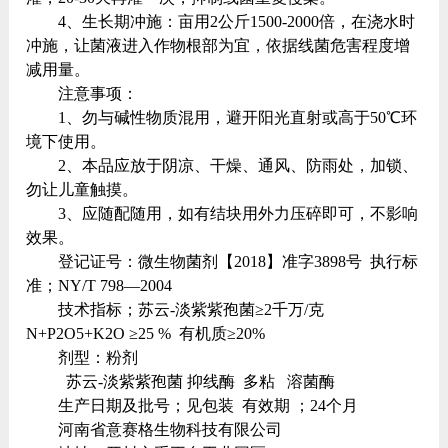
4、生长期冲施：亩用2公斤1500-2000倍，在浇水时
冲施，让菌液进入作物根部为宜，依据线菌危害程度增
减用量。
注意事项：
1、勿与碱性物质混用，避开阳光直射或高于50℃环
境下使用。
2、本品应放于阴凉、干燥、通风、防雨处，加锁、
勿让儿童触摸。
3、应随配随用，如有结块用外力压碎即可，不影响
效果。
登记证号：微生物菌剂【2018】准字3898号 执行标
准；NY/T 798—2004
技术指标；苏云-淡紫紫孢菌≥2千万/克
N+P2O5+K2O ≥25 % 有机质≥20%
剂型：粉剂
苏云-淡紫紫孢菌 抑线酶 多粘 溶菌酶
生产日期及批号；见包装 有效期 ；24个月
河南省意赛格生物科技有限公司