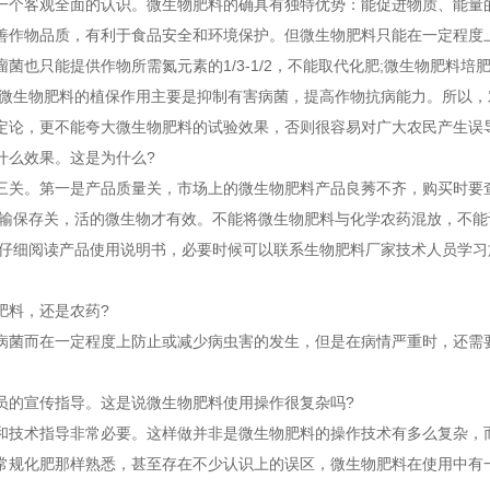
一个客观全面的认识。微生物肥料的确具有独特优势：能促进物质、能量
善作物品质，有利于食品安全和环境保护。但微生物肥料只能在一定程度
也只能提供作物所需氮元素的1/3-1/2，不能取代化肥;微生物肥料培
;微生物肥料的植保作用主要是抑制有害病菌，提高作物抗病能力。所以，
定论，更不能夸大微生物肥料的试验效果，否则很容易对广大农民产生误
什么效果。这是为什么?
三关。第一是产品质量关，市场上的微生物肥料产品良莠不齐，购买时要
运输保存关，活的微生物才有效。不能将微生物肥料与化学农药混放，不能
要仔细阅读产品使用说明书，必要时候可以联系生物肥料厂家技术人员学习
肥料，还是农药?
病菌而在一定程度上防止或减少病虫害的发生，但是在病情严重时，还需
员的宣传指导。这是说微生物肥料使用操作很复杂吗?
和技术指导非常必要。这样做并非是微生物肥料的操作技术有多么复杂，
常规化肥那样熟悉，甚至存在不少认识上的误区，微生物肥料在使用中有