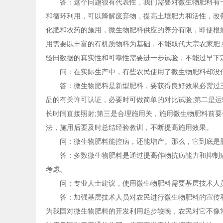
答：这个问题很有代表性，我们需要对微生物肥料有
和循环利用，可以降解废弃物，提高土壤肥力和活性，改
化肥和农药的施用，微生物肥料供应的养分有限，即使根瘤菌
用需要以丰富的有机质物料为基础，不能取代大宗农家肥
验田数据的真实性和可靠性需要进一步试验，不能过早下
问：在实际生产中，有些农民使用了微生物肥料却没
答：微生物肥料是新型肥料，要获得良好效果必需过
品的有关许可认证，必要时可做简单的对比试验;第二是
长时间直接照射;第三是合理施用关，施用微生物肥料前
法，施用后要及时总结经验教训，不断提高施用效果。
问：微生物肥料能控病，还能增产。那么，它到底是
答：多数微生物肥料是通过提高作物抗病能力和抑制
考虑。
问：专业人士建议，使用微生物肥料需要基层技术人
答：加强基层技术人员对农民进行微生物肥料的宣传
为我国对微生物肥料的开发利用起步较晚，农民对它不像