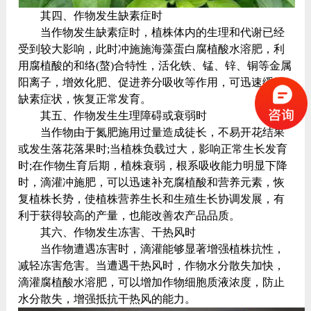
其四、作物发生缺素症时
当作物发生缺素症时，植株体内的生理和代谢已经
受到较大影响，此时冲施施海藻蛋白腐植酸水溶肥，利
用腐植酸的和络(螯)合特性，活化铁、锰、锌、铜等金属
阳离子，增效化肥、促进养分吸收等作用，可迅速缓解
缺素症状，恢复正常发育。
其五、作物发生生理障碍或衰弱时
当作物由于氮肥施用过量造成徒长，不易开花结果
或发生落花落果时;当植株负载过大，影响正常生长发育
时;在作物生育后期，植株衰弱，根系吸收能力明显下降
时，滴灌冲施肥，可以迅速补充腐植酸和营养元素，恢
复植株长势，使植株营养生长和生殖生长协调发展，有
利于获得较高的产量，也能改善农产品品质。
其六、作物发生冻害、干热风时
当作物遭遇冻害时，滴灌能够显著增强植株抗性，
减轻冻害危害。当遭遇干热风时，作物水分散失加快，
滴灌腐植酸水溶肥，可以增加作物细胞质液浓度，防止
水分散失，增强抵抗干热风的能力。