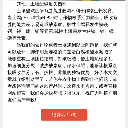
其七、土壤酸碱度失衡时
土壤酸碱度(pH)过高过低均不利于作物生长发育。
当土壤pH<5.0或pH>9.0时，作物根系活力降低，吸收营
养的能力差，易造成缺素症。酸性土壤易发生缺镁、
钙、钾、硼、钼等元素;碱性土壤易发生缺铁、锌、锰、
磷等元素。
当我们的农作物或者土壤遇到以上问题是，我们就
可以放开手脚使用意赛格的海藻蛋白腐植酸水溶肥了，
能够重构土壤团粒结构，打破板结，使土壤疏松多孔，
加速细胞分裂，减少缺素症，保水保肥，能够让根系直
接吸收养分，有、护根、养根的独特优势，好了本文文
章就介绍到这里了，若你在农作物上遇到什么问题，或
者想咨询我们的这款产品时，欢迎来电咨询，或者直接
网站留言，我们会尽快与您取得联系，祝广大种植户朋
友们高产丰收!
很赞哦！
(
6
)