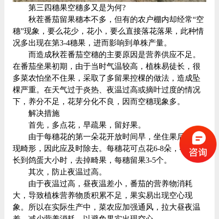
第三四穗果空穗多又是为何?
秋茬番茄留果穗本不多，但有的农户棚内却经常“空
穗”现象，要么花少，花小，要么直接落花落果，此种情
况多出现在第3-4穗果，进而影响到单株产量。
而造成秋茬番茄空穗的主要原因是营养供应不足。
在番茄坐果初期，由于当时气温较高，植株易徒长，很
多菜农怕坐不住果，采取了多留果控棵的做法，造成坠
棵严重。在天气过于炎热、夜温过高或摘叶过度的情况
下，养分不足，花芽分化不良，因而空穗现象多。
解决措施
首先，多点花，早疏果，留好果。
由于每穗花的第一朵花开放时间早，坐住果后易出
现畸形，因此应及时除去。每穗花可点花6-8朵，在番茄
长到鸽蛋大小时，去掉畸果，每穗留果3-5个。
其次，防止夜温过高。
由于夜温过高，昼夜温差小，番茄的营养物消耗
大，导致植株营养物质积累不足，果实易出现空心现
象。所以在实际生产中，菜农应加强通风，拉大昼夜温
差，减少营养消耗，以避免果实出现空心。