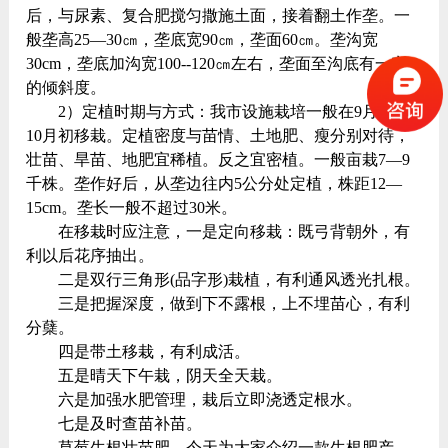
后，与尿素、复合肥搅匀撒施土面，接着翻土作垄。一
般垄高25—30㎝，垄底宽90㎝，垄面60㎝。垄沟宽
30cm，垄底加沟宽100--120㎝左右，垄面至沟底有一定
的倾斜度。
2）定植时期与方式：我市设施栽培一般在9月底至
10月初移栽。定植密度与苗情、土地肥、瘦分别对待，
壮苗、旱苗、地肥宜稀植。反之宜密植。一般亩栽7—9
千株。垄作好后，从垄边往内5公分处定植，株距12—
15cm。垄长一般不超过30米。
在移栽时应注意，一是定向移栽：既弓背朝外，有
利以后花序抽出。
二是双行三角形(品字形)栽植，有利通风透光扎根。
三是把握深度，做到下不露根，上不埋苗心，有利
分蘖。
四是带土移栽，有利成活。
五是晴天下午栽，阴天全天栽。
六是加强水肥管理，栽后立即浇透定根水。
七是及时查苗补苗。
草莓生根壮苗肥，今天为大家介绍一款生根肥产