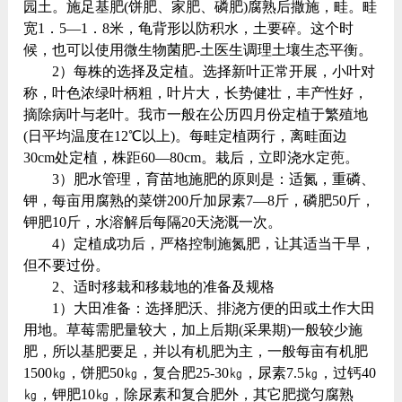
园土。施足基肥(饼肥、家肥、磷肥)腐熟后撒施，畦。畦
宽1．5—1．8米，龟背形以防积水，土要碎。这个时
候，也可以使用微生物菌肥-土医生调理土壤生态平衡。
2）每株的选择及定植。选择新叶正常开展，小叶对
称，叶色浓绿叶柄粗，叶片大，长势健壮，丰产性好，
摘除病叶与老叶。我市一般在公历四月份定植于繁殖地
(日平均温度在12℃以上)。每畦定植两行，离畦面边
30cm处定植，株距60—80cm。栽后，立即浇水定蔸。
3）肥水管理，育苗地施肥的原则是：适氮，重磷、
钾，每亩用腐熟的菜饼200斤加尿素7—8斤，磷肥50斤，
钾肥10斤，水溶解后每隔20天浇溉一次。
4）定植成功后，严格控制施氮肥，让其适当干旱，
但不要过份。
2、适时移栽和移栽地的准备及规格
1）大田准备：选择肥沃、排浇方便的田或土作大田
用地。草莓需肥量较大，加上后期(采果期)一般较少施
肥，所以基肥要足，并以有机肥为主，一般每亩有机肥
1500㎏，饼肥50㎏，复合肥25-30㎏，尿素7.5㎏，过钙40
㎏，钾肥10㎏，除尿素和复合肥外，其它肥搅匀腐熟