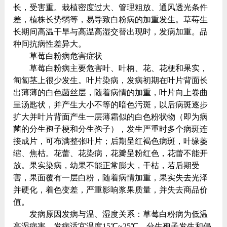
长，受害重。栽植密度过大、管理粗放、通风透光条件
差，植株长势弱等，易导致白粉病的加重发生。草莓生
长期间高温干旱与高温高湿交替出现时，发病加重。品
种间抗病性差异大。
草莓白粉病危害症状
草莓白粉病主要危害叶、叶柄、花、花梗和果实，
匍匐茎上很少发生。叶片染病，发病初期在叶片背面长
出薄薄的白色菌丝层，随着病情的加重，叶片向上卷曲
呈汤匙状，并产生大小不等的暗色污斑，以后病斑逐步
扩大并叶片背面产生一层薄霜似的白色粉状物（即为病
菌的分生孢子梗和分生孢子），发生严重时多个病斑连
接成片，可布满整张叶片；后期呈红褐色病斑，叶缘萎
缩、焦枯。花蕾、花染病，花瓣呈粉红色，花蕾不能开
放。果实染病，幼果不能正常膨大，干枯，若后期受
害，果面覆有一层白粉，随着病情加重，果实失去光泽
并硬化，着色变差，严重影响浆果质量，并失去商品价
值。
发病原因发病与温、湿度关系：草莓白粉病为低温
高湿病害，发病适宜温度15℃~25℃，分生孢子发生和侵