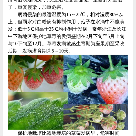
子，重复侵染，加重危害。
病菌侵染的最适温度为15～25℃，相对湿度80%以
上，但雨水对白粉病有抑制作用，孢子在水滴中不能萌
发；低于5℃和高于35℃均不利于发病。常年浙江及长江
中下游地区保护地草莓的发病盛期在2月下旬至5月上旬
与10下旬至12月。草莓发病敏感生育期为座果期至采收
后期，发病潜育期为5～10天。
保护地栽培比露地栽培的草莓发病早，危害时间