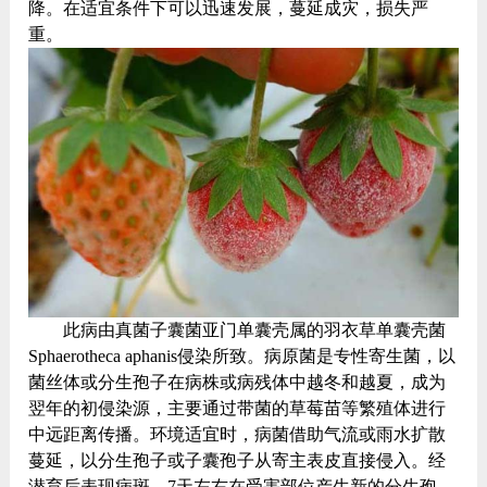
降。在适宜条件下可以迅速发展，蔓延成灾，损失严
重。
此病由真菌子囊菌亚门单囊壳属的羽衣草单囊壳菌
Sphaerotheca aphanis侵染所致。病原菌是专性寄生菌，以
菌丝体或分生孢子在病株或病残体中越冬和越夏，成为
翌年的初侵染源，主要通过带菌的草莓苗等繁殖体进行
中远距离传播。环境适宜时，病菌借助气流或雨水扩散
蔓延，以分生孢子或子囊孢子从寄主表皮直接侵入。经
潜育后表现病斑，7天左右在受害部位产生新的分生孢