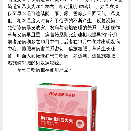
染适宜温度为20℃左右，相对湿度90%以上。如果在深
秋至早春遇到连续阴、雨、雾、雪等少日照天气，温度
低，相对湿度大时有利于孢子的不断产生，反复浸染，
致使该病暴发成灾。发病与栽培管理的关系：大棚连作
草莓发病早且重，病害始见期比新建棚地提早约1个月。
前者始病期多在10月中旬，后者在11月中旬才出现发病
中心。施肥与病害关系密切，偏施氮肥，草莓生长旺
盛，叶面大而嫩绿易患白粉病。如适期、适量施氮肥，
增施磷钾肥的则发病较轻。
草莓白粉病推荐使用产品：