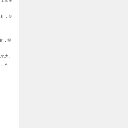
萎土传菌
变粗，使
化，提
肥地力。
、P、