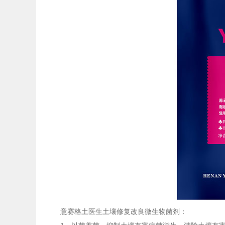
意赛格土医生土壤修复改良
微生物菌剂
：