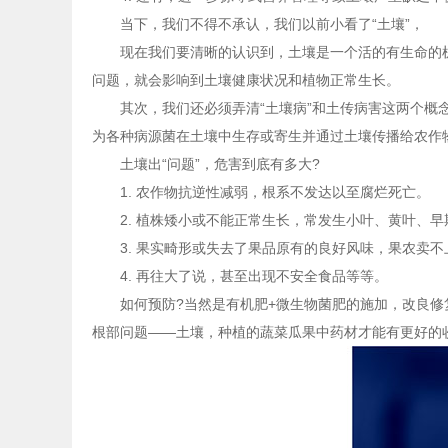
当下，我们不得不承认，我们以前小看了“土壤”，
现在我们要清晰的认识到，土壤是一个活的有生命的机
问题，就会影响到土壤健康状况和植物正常生长。
其次，我们还必须弄清“土壤病”和土传病害这两个概念。
为各种病源菌在土壤中生存或寄生并通过土壤传播给农作
土壤出“问题”，危害到底有多大?
1. 农作物抗逆性减弱，根系不发达以至腐烂死亡。
2. 植株矮小或不能正常生长，常发生小叶、黄叶、早
3. 果实畸形或失去了果品原有的良好风味，果农卖不
4. 再往大了说，甚至出现不安全食品等等。
如何预防?当然是有机肥+微生物菌肥的施加，改良修复
根部问题——土壤，种植的蔬菜瓜果中药材才能有更好的收