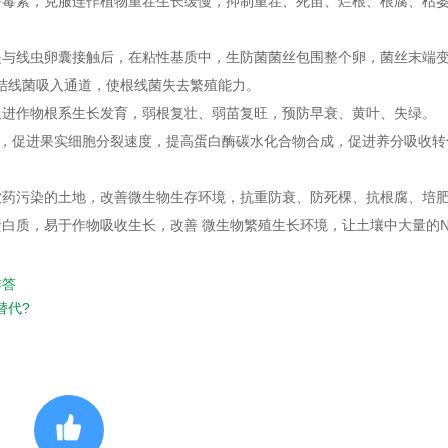
毒素，克服连作植物重茬生长缓慢，抑制重茬、死苗、烂根、根腐、枯
。
与线虫卵囊接触后，在粘性基质中，生防菌菌丝包围整个卵，菌丝末端
结线菌吸入通道，使根线菌失去繁殖能力。
进作物根系生长发育，弱根复壮、弱苗复旺，预防早衰、黄叶、失绿。
，促进果实细胞分裂速度，提高蛋白酶碳水化合物合成，促进养分吸收转
农药污染的土地，改善微生物生存环境，抗重防衰、防死棵、抗根腐、培
质，易于作物吸收生长，改善 微生物繁殖生长环境，让土壤中大量的N
作答
替代?