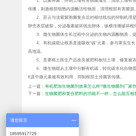
1、以菌养菌，抑制土壤有害病菌滋生，清除土壤有害
传播，刺激根部细胞内源酶活性物质，清理根部有害菌源
2、苏云与淡紫紫孢菌复合后对根结线虫的抑制机理是
卵壳表层破裂，分泌毒素破坏线虫卵体，纵横传播破坏根
3、微生物菌体生长过程中分泌的生物内源酶物质，促
4、有机碳能让根系直接吸收“碳”元素，参与果实生长
高地温。
5、意赛格
土医生
产品改良被肥料板结土壤，修复被
6、微生物能从土壤中分解有机碳，转化碳水化合物蛋白
K及中微元素被有效利用，抑制根部土传菌害传播。
上一篇：
有机肥加生物菌剂效果怎么样?微生物菌剂厂家
下一篇：
生物菌肥和复合肥料的功能不一样，怎么能互相
请您留言
18595917729