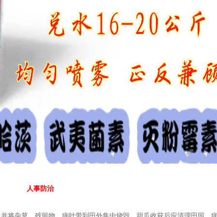
人事防治
并将杂草、残留物、病叶带到田外集中烧毁，甜瓜收获后应清理田园，