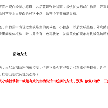
面出现白粉状小霉斑，以后蔓延到叶背面，很快扩大形成白粉层，严重
始时茎蔓上出现白色粉状小点，后整个茎蔓布满白粉。
，白粉层中出现散生或堆生的黄褐色、小粒点，以后变成黑色，即病菌
看田间整体植株，叶片并没有白色霉状物，发病黄化的现象与机械化施药
防治方法
，虽然后期白粉病被控制，但也不免会有些费力和造成少些损失。近年
，病害出现抗药性怎么办？
资小编就带着一款超有效的生物防治白粉病的方法，预防+修复+治疗，三