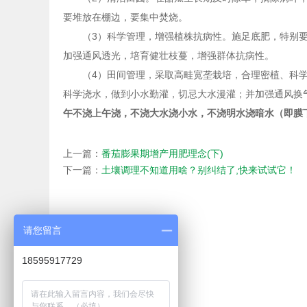
要堆放在棚边，要集中焚烧。
（3）科学管理，增强植株抗病性。施足底肥，特别要
加强通风透光，培育健壮枝蔓，增强群体抗病性。
（4）田间管理，采取高畦宽垄栽培，合理密植、科学
科学浇水，做到小水勤灌，切忌大水漫灌；并加强通风换
午不浇上午浇，不浇大水浇小水，不浇明水浇暗水（即膜
上一篇：
番茄膨果期增产用肥理念(下)
下一篇：
土壤调理不知道用啥？别纠结了,快来试试它！
请您留言
18595917729