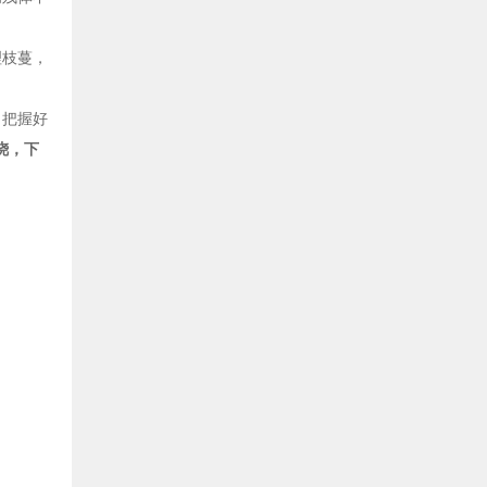
理枝蔓，
。把握好
浇，下