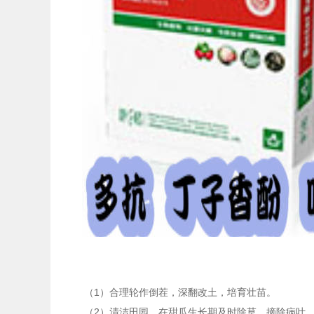
（1）合理轮作倒茬，深翻改土，培育壮苗。
（2）清洁田园。在甜瓜生长期及时除草，摘除病叶，