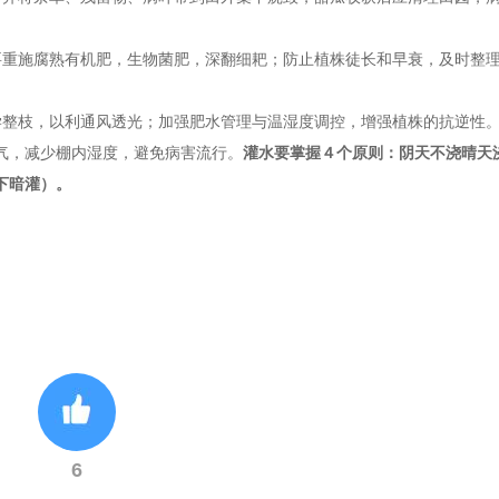
重施腐熟有机肥，生物菌肥，深翻细耙；防止植株徒长和早衰，及时整
整枝，以利通风透光；加强肥水管理与温湿度调控，增强植株的抗逆性
气，减少棚内湿度，避免病害流行。
灌水要掌握４个原则：阴天不浇晴天
下暗灌）。
6