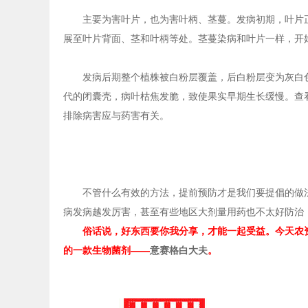
主要为害叶片，也为害叶柄、茎蔓。发病初期，叶片正
展至叶片背面、茎和叶柄等处。茎蔓染病和叶片一样，开
发病后期整个植株被白粉层覆盖，后白粉层变为灰白色
代的闭囊壳，病叶枯焦发脆，致使果实早期生长缓慢。查
排除病害应与药害有关。
不管什么有效的方法，提前预防才是我们要提倡的做法
病发病越发厉害，甚至有些地区大剂量用药也不太好防治
俗话说，好东西要你我分享，才能一起受益。今天农
的一款生物菌剂——
意赛格白大夫
。